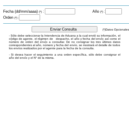
Fecha (dd/mm/aaaa)
:
Año
:
(*)
(*)
Orden
(*) :
(*)Datos Opcionales
- Sólo debe seleccionar la Intendencia de Aduana a la cual envió su información, el
código de agente, el régimen de despacho, el año y fecha del envío así como el
número de orden del envío a consultar. De no consignar los tres últimos datos
correspondientes al año, número y fecha del envío, se mostrará el detalle de todos
los envíos realizados por el agente para la fecha de la consulta.
- Si desea hacer el seguimiento a una orden específica, sólo debe consignar el
año del envío y el N° de la misma.